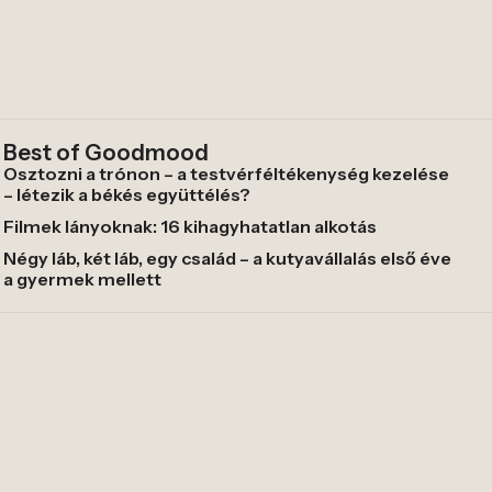
Best of Goodmood
Osztozni a trónon – a testvérféltékenység kezelése
– létezik a békés együttélés?
Filmek lányoknak: 16 kihagyhatatlan alkotás
Négy láb, két láb, egy család – a kutyavállalás első éve
a gyermek mellett