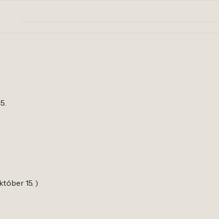
5.
któber 15. )