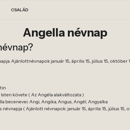
CSALÁD
Angella névnap
 névnap?
a. Ajánlottnévnapok január 15., április 15., július 15., október 1
tin
 Isten követe ( Az Angéla alakváltozata )
la becenevei: Angi, Angika, Angus, Angél, Angyalka
évnapja ( Ajánlott névnapok: január 15., április 15., július 15., o