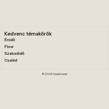
Kedvenc témakörök
Énidő
Flow
Szabadidő
Család
© 2026 Goodmood