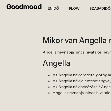
ÉNIDŐ
FLOW
SZABADIDŐ
Mikor van Angella
Angella névnapja nincs hivatalos névnapj
Angella
Az Angella név eredete: görög la
Az Angella név jelentése: angyal,
Az Angella név becézése / Angel
Angella névnapja: nincs hivatalos n