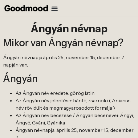
Ángyán névnap
Mikor van Ángyán névnap?
Ángyán névnapja április 25., november 15., december 7.
napján van.
Ángyán
Az Ángyán név eredete: görög latin
Az Ángyán név jelentése: bántó, zsarnoki ( Anianus
név rövidült és megmagyarosodott formája )
Az Ángyán név becézése / Ángyán becenevei: Ángyi,
Ángyó, Gyáni, Gyánika
Ángyán névnapja: április 25., november 15., december
7.