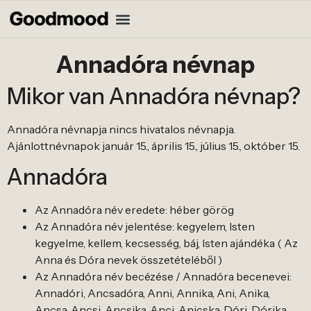
Annadóra névnap
Mikor van Annadóra névnap?
Annadóra névnapja nincs hivatalos névnapja.
Ajánlottnévnapok január 15., április 15., július 15., október 15.
Annadóra
Az Annadóra név eredete: héber görög
Az Annadóra név jelentése: kegyelem, Isten
kegyelme, kellem, kecsesség, báj, Isten ajándéka ( Az
Anna és Dóra nevek összetételéből )
Az Annadóra név becézése / Annadóra becenevei:
Annadóri, Ancsadóra, Anni, Annika, Ani, Anika,
Ancsa, Ancsi, Ancsika, Anci, Anicska, Dóri, Dórika,