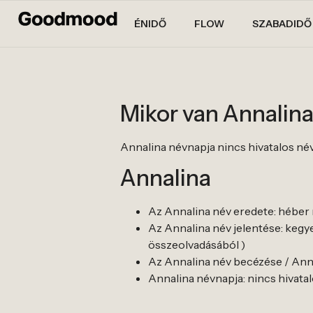
ÉNIDŐ
FLOW
SZABADIDŐ
Mikor van Annalin
Annalina névnapja nincs hivatalos névnap
Annalina
Az Annalina név eredete: héber
Az Annalina név jelentése: kegyel
összeolvadásából )
Az Annalina név becézése / Annal
Annalina névnapja: nincs hivatalos 