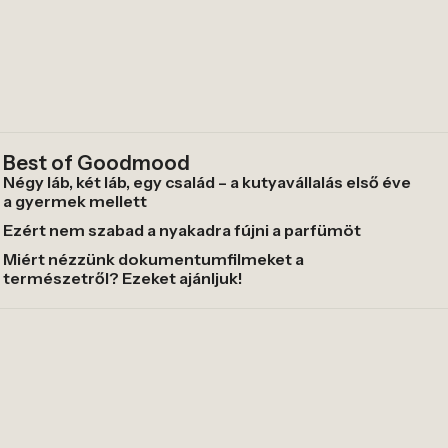
Best of Goodmood
Négy láb, két láb, egy család – a kutyavállalás első éve
a gyermek mellett
Ezért nem szabad a nyakadra fújni a parfümöt
Miért nézzünk dokumentumfilmeket a
természetről? Ezeket ajánljuk!