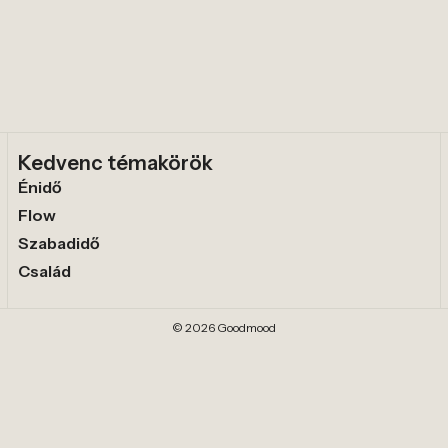
Kedvenc témakörök
Énidő
Flow
Szabadidő
Család
© 2026 Goodmood