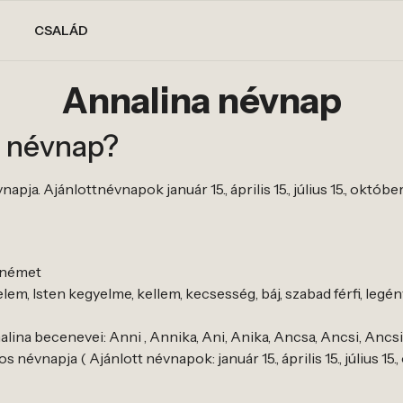
CSALÁD
Annalina névnap
a névnap?
ja. Ajánlottnévnapok január 15., április 15., július 15., október
 német
em, Isten kegyelme, kellem, kecsesség, báj, szabad férfi, legén
ina becenevei: Anni , Annika, Ani, Anika, Ancsa, Ancsi, Ancsik
névnapja ( Ajánlott névnapok: január 15., április 15., július 15.,