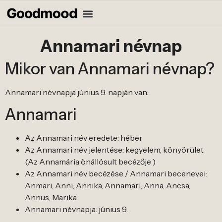
Annamari névnap
Mikor van Annamari névnap?
Annamari névnapja június 9. napján van.
Annamari
Az Annamari név eredete: héber
Az Annamari név jelentése: kegyelem, könyörület
(Az Annamária önállósult becézője )
Az Annamari név becézése / Annamari becenevei:
Anmari, Anni, Annika, Annamari, Anna, Ancsa,
Annus, Marika
Annamari névnapja: június 9.