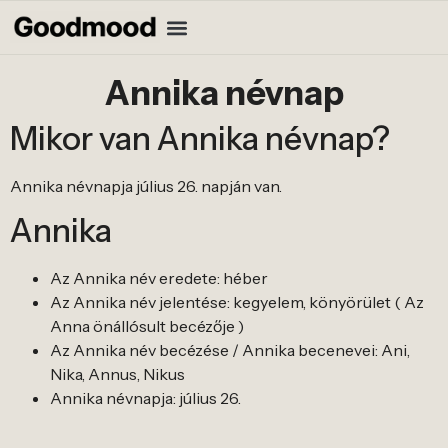
Annika névnap
Mikor van Annika névnap?
Annika névnapja július 26. napján van.
Annika
Az Annika név eredete: héber
Az Annika név jelentése: kegyelem, könyörület ( Az
Anna önállósult becézője )
Az Annika név becézése / Annika becenevei: Ani,
Nika, Annus, Nikus
Annika névnapja: július 26.