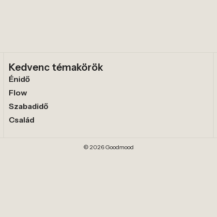
Kedvenc témakörök
Énidő
Flow
Szabadidő
Család
© 2026 Goodmood