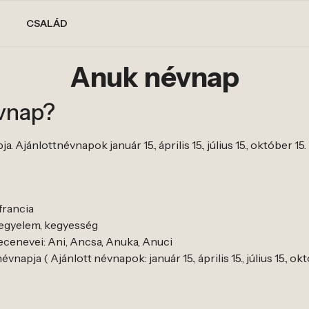
CSALÁD
Anuk névnap
vnap?
Ajánlottnévnapok január 15., április 15., július 15., október 15.
francia
kegyelem, kegyesség
cenevei: Ani, Ancsa, Anuka, Anuci
apja ( Ajánlott névnapok: január 15., április 15., július 15., okt