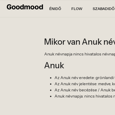
ÉNIDŐ
FLOW
SZABADIDŐ
Mikor van Anuk né
Anuk névnapja nincs hivatalos névnapja. 
Anuk
Az Anuk név eredete: grönlandi 
Az Anuk név jelentése: medve, 
Az Anuk név becézése / Anuk be
Anuk névnapja: nincs hivatalos névn