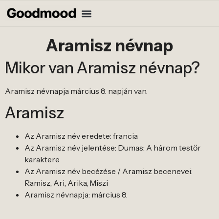
Aramisz névnap
Mikor van Aramisz névnap?
Aramisz névnapja március 8. napján van.
Aramisz
Az Aramisz név eredete: francia
Az Aramisz név jelentése: Dumas: A három testőr
karaktere
Az Aramisz név becézése / Aramisz becenevei:
Ramisz, Ari, Arika, Miszi
Aramisz névnapja: március 8.