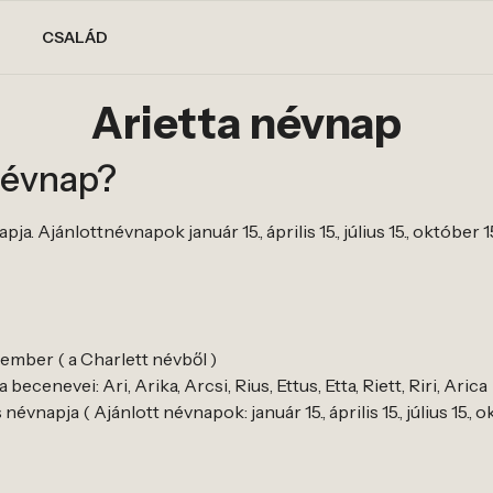
CSALÁD
Arietta névnap
névnap?
a. Ajánlottnévnapok január 15., április 15., július 15., október 1
 ember ( a Charlett névből )
ecenevei: Ari, Arika, Arcsi, Rius, Ettus, Etta, Riett, Riri, Arica
évnapja ( Ajánlott névnapok: január 15., április 15., július 15., o