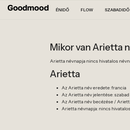
ÉNIDŐ
FLOW
SZABADIDŐ
Mikor van Arietta 
Arietta névnapja nincs hivatalos névnapj
Arietta
Az Arietta név eredete: francia
Az Arietta név jelentése: szabad
Az Arietta név becézése / Arietta b
Arietta névnapja: nincs hivatalos n