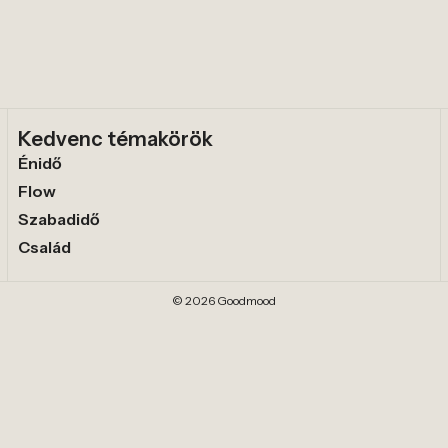
Kedvenc témakörök
Énidő
Flow
Szabadidő
Család
© 2026 Goodmood