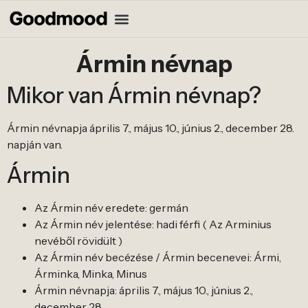
Ármin névnap
Mikor van Ármin névnap?
Ármin névnapja április 7., május 10., június 2., december 28.
napján van.
Ármin
Az Ármin név eredete: germán
Az Ármin név jelentése: hadi férfi ( Az Arminius
nevéből rövidült )
Az Ármin név becézése / Ármin becenevei: Ármi,
Árminka, Minka, Minus
Ármin névnapja: április 7., május 10., június 2.,
december 28.