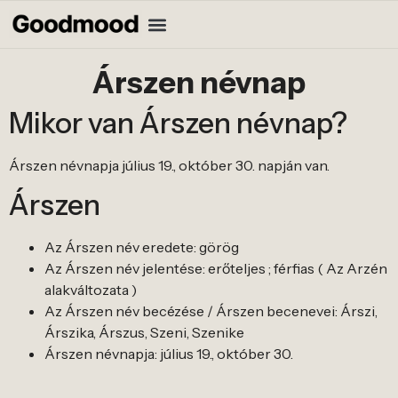
Árszen névnap
Mikor van Árszen névnap?
Árszen névnapja július 19., október 30. napján van.
Árszen
Az Árszen név eredete: görög
Az Árszen név jelentése: erőteljes ; férfias ( Az Arzén
alakváltozata )
Az Árszen név becézése / Árszen becenevei: Árszi,
Árszika, Árszus, Szeni, Szenike
Árszen névnapja: július 19., október 30.