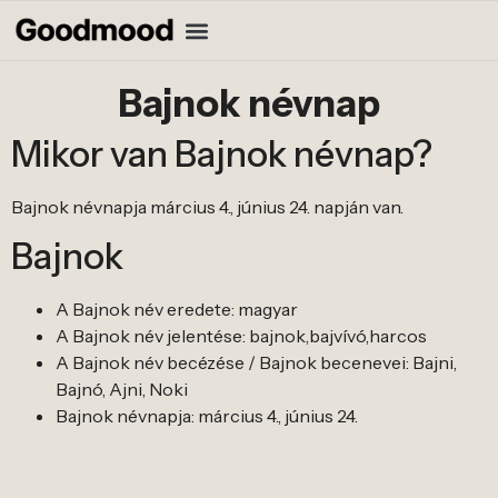
Bajnok névnap
Mikor van Bajnok névnap?
Bajnok névnapja március 4., június 24. napján van.
Bajnok
A Bajnok név eredete: magyar
A Bajnok név jelentése: bajnok,bajvívó,harcos
A Bajnok név becézése / Bajnok becenevei: Bajni,
Bajnó, Ajni, Noki
Bajnok névnapja: március 4., június 24.