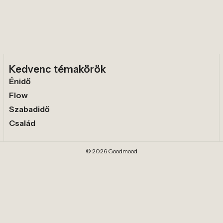
Kedvenc témakörök
Énidő
Flow
Szabadidő
Család
© 2026 Goodmood