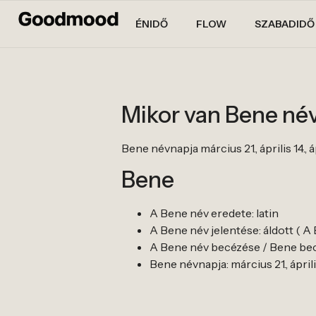
ÉNIDŐ
FLOW
SZABADIDŐ
Mikor van Bene né
Bene névnapja március 21., április 14., ápr
Bene
A Bene név eredete: latin
A Bene név jelentése: áldott ( A
A Bene név becézése / Bene bec
Bene névnapja: március 21., április 14