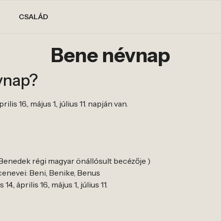
CSALÁD
Bene névnap
vnap?
ilis 16., május 1., július 11. napján van.
 Benedek régi magyar önállósult becézője )
enevei: Beni, Benike, Benus
., április 16., május 1., július 11.