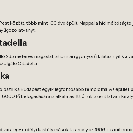
Pest között, több mint 160 éve épült. Nappal a híd méltóságtel
enyűgöző látványt.
tadella
ló 235 méteres magaslat, ahonnan gyönyörű kilátás nyílik a vár
olgáló Citadella.
ika
ható bazilika Budapest egyik legfontosabb temploma. Az épület 
 8000 fő befogadására is alkalmas. Itt őrzik Szent István királ
 vára egy erdélyi kastély másolata, amely az 1896-os millenni