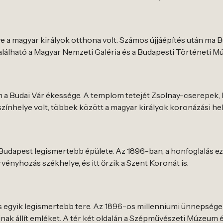
dve a magyar királyok otthona volt. Számos újjáépítés után ma
t található a Magyar Nemzeti Galéria és a Budapesti Történeti M
 a Budai Vár ékessége. A templom tetejét Zsolnay-cserepek, b
zínhelye volt, többek között a magyar királyok koronázási hel
udapest legismertebb épülete. Az 1896-ban, a honfoglalás ezre
vényhozás székhelye, és itt őrzik a Szent Koronát is.
 egyik legismertebb tere. Az 1896-os millenniumi ünnepségek
ak állít emléket. A tér két oldalán a Szépművészeti Múzeum é