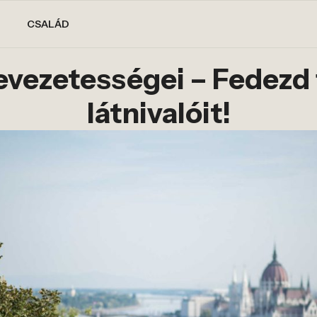
CSALÁD
vezetességei – Fedezd f
látnivalóit!