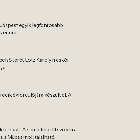
 Budapest egyik legfontosabb
úzeum is.
első terét Lotz Károly freskói
ye.
dik évfordulójára készült el. A
re épült. Az emlékmű 14 szobra a
s a Műcsarnok található.