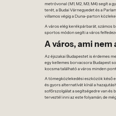
metróvonal (M1, M2, M3, M4) segít a 
terét, a Budai Várnegyedet és a Parlam
villamos végig a Duna-parton közlekedi
A város elég kerékpárbarát, számos bi
sportos módon segíti a város felfedez
A város, ami nem 
Az éjszakai Budapestet is érdemes megt
egy kellemes borvacsora Budapest sok
kocsma található a város minden pont
A tömegközlekedési eszközök késő es
és gyors alternatívát kínál a hazajutá
sofőrszolgálat a segítségedre van és b
terveztél inni az este folyamán, de m