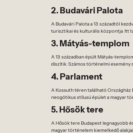
2. Budavári Palota
A Budavári Palota a 13. századtól kez
turisztikai és kulturális központja. It
3. Mátyás-templom
A 13. században épült Mátyás-templom
díszítik. Számos történelmi esemény s
4. Parlament
A Kossuth téren található Országház B
neogótikus stílusú épület a magyar tör
5. Hősök tere
A Hősök tere Budapest legnagyobb és
magyar történelem kiemelkedő alakjain