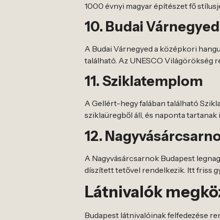
1000 évnyi magyar építészet fő stílusj
10. Budai Várnegyed
A Budai Várnegyed a középkori hangul
található. Az UNESCO Világörökség r
11. Sziklatemplom
A Gellért-hegy falában található Szik
sziklaüregből áll, és naponta tartanak 
12. Nagyvásárcsarn
A Nagyvásárcsarnok Budapest legnagy
díszített tetővel rendelkezik. Itt fris
Látnivalók megkö
Budapest látnivalóinak felfedezése r