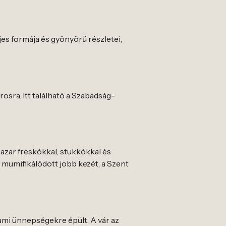
jes formája és gyönyörű részletei,
osra. Itt található a Szabadság-
pazar freskókkal, stukkókkal és
y mumifikálódott jobb kezét, a Szent
umi ünnepségekre épült. A vár az