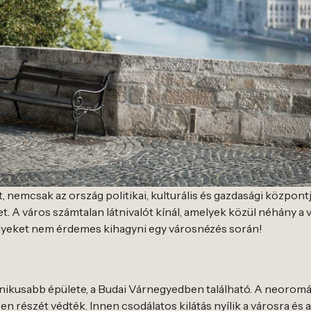
nemcsak az ország politikai, kulturális és gazdasági központ
t. A város számtalan látnivalót kínál, amelyek közül néhány a 
yeket nem érdemes kihagyni egy városnézés során!
nikusabb épülete, a Budai Várnegyedben található. A neoromá
zen részét védték. Innen csodálatos kilátás nyílik a városra és 