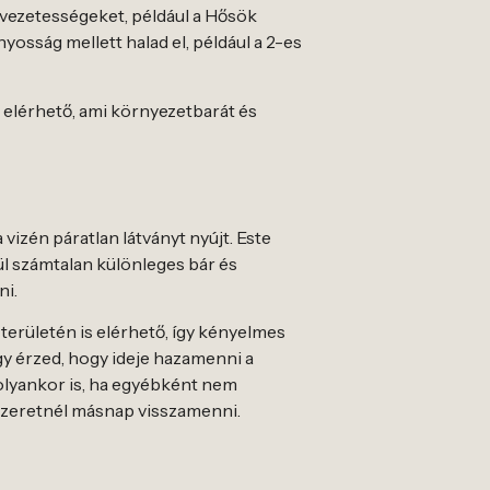
evezetességeket, például a Hősök
yosság mellett halad el, például a 2-es
 elérhető, ami környezetbarát és
vizén páratlan látványt nyújt. Este
l számtalan különleges bár és
ni.
területén is elérhető, így kényelmes
úgy érzed, hogy ideje hazamenni a
s olyankor is, ha egyébként nem
m szeretnél másnap visszamenni.