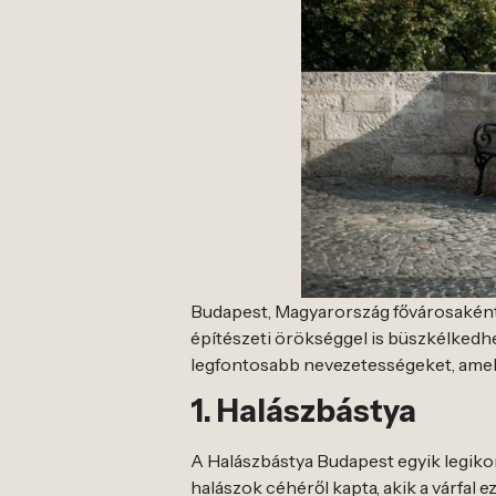
Budapest, Magyarország fővárosaként, 
építészeti örökséggel is büszkélkedhe
legfontosabb nevezetességeket, amel
1. Halászbástya
A Halászbástya Budapest egyik legiko
halászok céhéről kapta, akik a várfal e