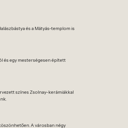
Halászbástya és a Mátyás-templom is
ól és egy mesterségesen épített
rvezett színes Zsolnay-kerámiákkal
unk.
k köszönhetően. A városban négy