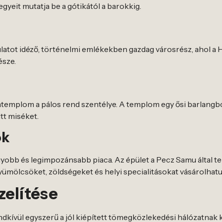
egyeit mutatja be a gótikától a barokkig.
atot idéző, történelmi emlékekben gazdag városrész, ahol a 
észe.
latemplom a pálos rend szentélye. A templom egy ősi barlangb
itt miséket.
ok
obb és legimpozánsabb piaca. Az épület a Pecz Samu által te
s gyümölcsöket, zöldségeket és helyi specialitásokat vásárolhat
zelítése
endkívül egyszerű a jól kiépített tömegközlekedési hálózatna