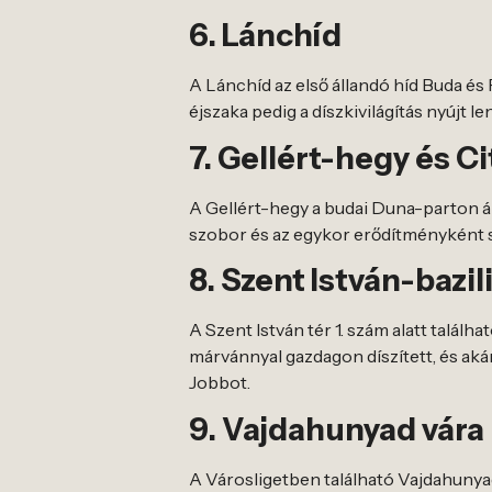
6. Lánchíd
A Lánchíd az első állandó híd Buda és 
éjszaka pedig a díszkivilágítás nyújt l
7. Gellért-hegy és Ci
A Gellért-hegy a budai Duna-parton ál
szobor és az egykor erődítményként sz
8. Szent István-bazil
A Szent István tér 1. szám alatt talál
márvánnyal gazdagon díszített, és akár
Jobbot.
9. Vajdahunyad vára
A Városligetben található Vajdahunyad