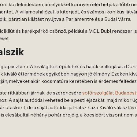
gyors közlekedésben, amelyekkel könnyen elérhetjük a főbb n
entet. A villamoshálózat is kiterjedt, és számos ikonikus látván
k, páratlan kilátást nyújtva a Parlamentre és a Budai Várra.
cikliút és kerékpárkölcsönző, például a MOL Bubi rendszer is
ését.
alszik
apasztalni. A kivilágított épületek és hajók csillogása a Duna 
 kiváló éttermének egyikében nagyon jó élmény. Ezeken kívü
ján, melyeket akár kocsmatúra keretében is érdemes felfedez
te ritkábban járnak, de szerencsére
sofőrszolgálat Budapest
shoz. A saját autóddal veheted be a pesti éjszakát, majd mikor 
ár utasként, de a saját autóddal juthatsz haza. Kiváló választá
égis elcsábultál néhány pohár erejéig, a kocsidért viszont ne