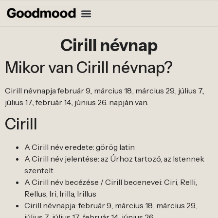
Cirill névnap
Mikor van Cirill névnap?
Cirill névnapja február 9., március 18., március 29., július 7.,
július 17., február 14., június 26. napján van.
Cirill
A Cirill név eredete: görög latin
A Cirill név jelentése: az Úrhoz tartozó, az Istennek
szentelt.
A Cirill név becézése / Cirill becenevei: Ciri, Relli,
Rellus, Iri, Irilla, Irillus
Cirill névnapja: február 9., március 18., március 29.,
július 7., július 17., február 14., június 26.