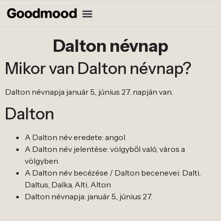
Dalton névnap
Mikor van Dalton névnap?
Dalton névnapja január 5., június 27. napján van.
Dalton
A Dalton név eredete: angol
A Dalton név jelentése: völgyből való, város a
völgyben
A Dalton név becézése / Dalton becenevei: Dalti,
Daltus, Dalka, Alti, Alton
Dalton névnapja: január 5., június 27.