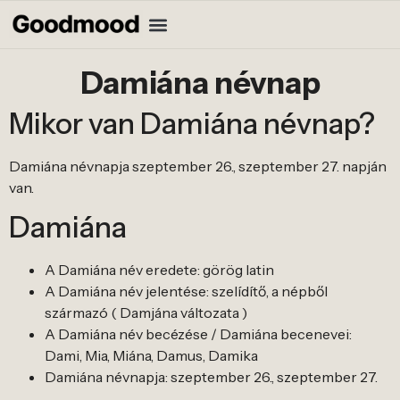
Damiána névnap
Mikor van Damiána névnap?
Damiána névnapja szeptember 26., szeptember 27. napján
van.
Damiána
A Damiána név eredete: görög latin
A Damiána név jelentése: szelídítő, a népből
származó ( Damjána változata )
A Damiána név becézése / Damiána becenevei:
Dami, Mia, Miána, Damus, Damika
Damiána névnapja: szeptember 26., szeptember 27.