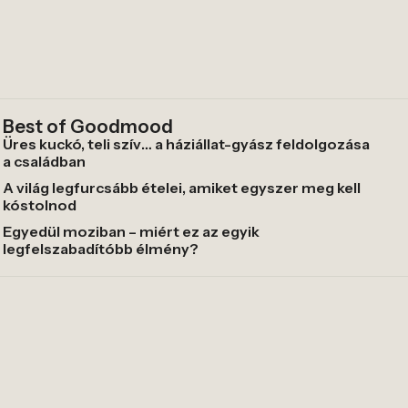
Best of Goodmood
Üres kuckó, teli szív… a háziállat-gyász feldolgozása
a családban
A világ legfurcsább ételei, amiket egyszer meg kell
kóstolnod
Egyedül moziban – miért ez az egyik
legfelszabadítóbb élmény?