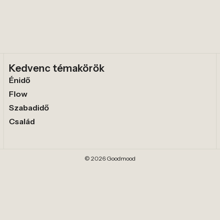
Kedvenc témakörök
Énidő
Flow
Szabadidő
Család
© 2026 Goodmood