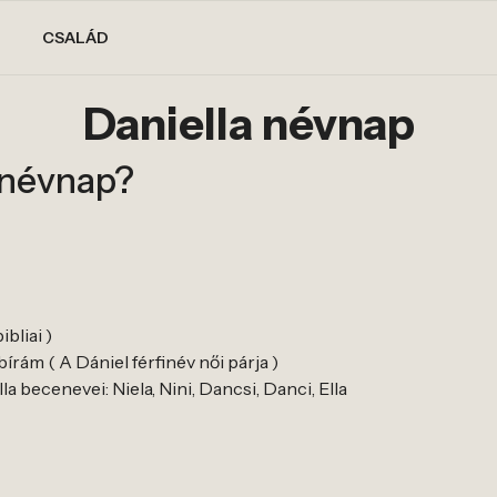
CSALÁD
Daniella névnap
 névnap?
bliai )
bírám ( A Dániel férfinév női párja )
a becenevei: Niela, Nini, Dancsi, Danci, Ella