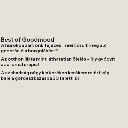
Best of Goodmood
A hurokba zárt önkifejezés: miért őrült meg a Z
generáció a horgolásért?
Az otthon illata mint láthatatlan ölelés – így gyógyít
az aromaterápia!
A szabadság négy kis keréken keréken: miért vágj
bele a gördeszkázásba 30 felett is?