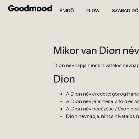
ÉNIDŐ
FLOW
SZABADIDŐ
Mikor van Dion né
Dion névnapja nincs hivatalos névnapja. 
Dion
A Dion név eredete: görög franc
A Dion név jelentése: a föld és 
A Dion név becézése / Dion bece
Dion névnapja: nincs hivatalos névn