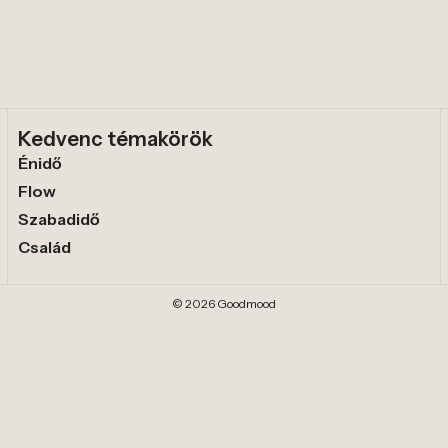
Kedvenc témakörök
Énidő
Flow
Szabadidő
Család
© 2026 Goodmood