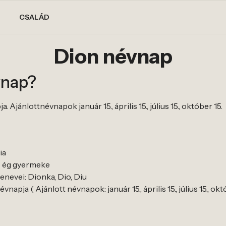
CSALÁD
Dion névnap
vnap?
Ajánlottnévnapok január 15., április 15., július 15., október 15.
ia
az ég gyermeke
nevei: Dionka, Dio, Diu
apja ( Ajánlott névnapok: január 15., április 15., július 15., októ