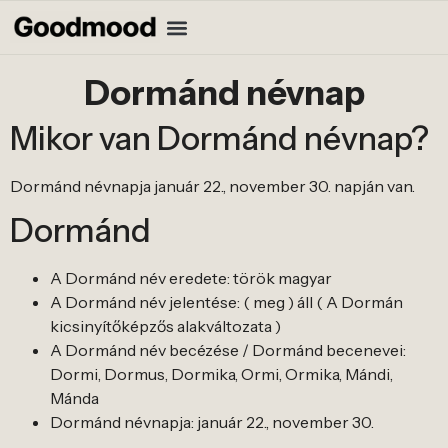
Dormánd névnap
Mikor van Dormánd névnap?
Dormánd névnapja január 22., november 30. napján van.
Dormánd
A Dormánd név eredete: török magyar
A Dormánd név jelentése: ( meg ) áll ( A Dormán
kicsinyítőképzős alakváltozata )
A Dormánd név becézése / Dormánd becenevei:
Dormi, Dormus, Dormika, Ormi, Ormika, Mándi,
Mánda
Dormánd névnapja: január 22., november 30.