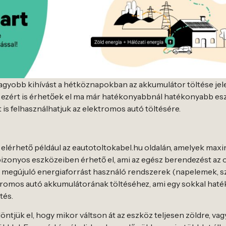
agyobb kihívást a hétköznapokban az akkumulátor töltése jele
k, ezért is érhetőek el ma már hatékonyabbnál hatékonyabb e
 is felhasználhatjuk az elektromos autó töltésére.
 elérhető például az eautotoltokabel.hu oldalán, amelyek maxim
bizonyos eszközeiben érhető el, ami az egész berendezést az
 megújuló energiaforrást használó rendszerek (napelemek, szél
ktromos autó akkumulátorának töltéséhez, ami egy sokkal ha
tés.
öntjük el, hogy mikor váltson át az eszköz teljesen zöldre, vag