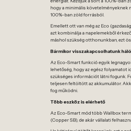
energiát. Kezdjük a sort a 100%-ban z
hogy a minimális követelményeknek meg
100%-ban zöld forrásból.
Emellett ott van még az Eco (gazdaság
azt kombinálja a napelemekből érkező 
máshol szükség otthonunkban, ezt össz
Bármikor visszakapcsolhatunk háló
Az Eco-Smart funkció egyik legnagyobb
lehetőség, hogy az egész folyamatot id
szükséges információt látni fogunk. Fol
teljesen feltöltött az akkumulátor. A
fog működni.
Több eszköz is elérhető
Az Eco-Smart mód több Wallbox termékb
(Copper SB), de akár vállalati felhas