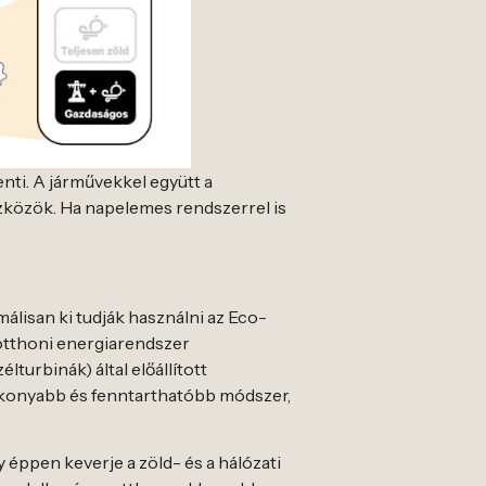
nti. A járművekkel együtt a
szközök. Ha napelemes rendszerrel is
álisan ki tudják használni az Eco-
 otthoni energiarendszer
turbinák) által előállított
tékonyabb és fenntarthatóbb módszer,
y éppen keverje a zöld- és a hálózati