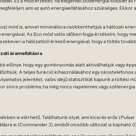
ölddel. Ez a mód érzékeli, ha elegendő zöldenergia-többlet á
feleljen, ami az autó energiaellátásához szükséges. Ekkor az
os) mód is, amivel minimálisra csökkenthetjük a hálózati ene
energiával. Az Eco mód valós időben fogja érzékelni, hogy me
ekeveri a hálózatból érkező energiával, hogy a töltés tovább
zati áramellátásra
 előnye, hogy egy gombnyomás alatt aktiválhatjuk vagy éppen l
őzítsük. A teljes funkció kihasználásához egy okostelefonos a
yamatos jelentést, valós idejű statisztikát kapunk a töltési mű
kkor sincs probléma, ha még nincs napelemes vagy szélenergia
en is elérhető. Találhatunk olyat, ami kicsi és erős (Pulsar 
ználásra is (Commander 2), amiből olcsóbb változat is kapható