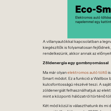
A villanyautókkal kapcsolatban a legn
kiegészítők is folyamatosan fejlődne
rendelkezünk, akkor annak az előnyeit
Zöldenergia egy gombnyomással
Ma már olyan
elektromos autó töltő
is
Smart módot. Ez a funkció a Wallbox 
kulcsfontosságú részévé teszi. A saját
zöldenergiát felhasználhatjuk az ele
mint a központi hálózatról történő töl
Két mód közül is választhatunk és mi d