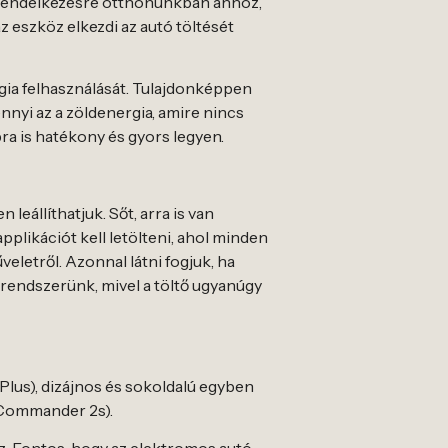
ll rendelkezésre otthonunkban ahhoz,
 eszköz elkezdi az autó töltését
rgia felhasználását. Tulajdonképpen
nnyi az a zöldenergia, amire nincs
ra is hatékony és gyors legyen.
eállíthatjuk. Sőt, arra is van
pplikációt kell letölteni, ahol minden
veletről. Azonnal látni fogjuk, ha
 rendszerünk, mivel a töltő ugyanúgy
Plus), dizájnos és sokoldalú egyben
 (Commander 2s).