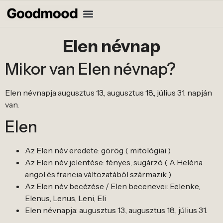
Elen névnap
Mikor van Elen névnap?
Elen névnapja augusztus 13., augusztus 18., július 31. napján
van.
Elen
Az Elen név eredete: görög ( mitológiai )
Az Elen név jelentése: fényes, sugárzó ( A Heléna
angol és francia változatából származik )
Az Elen név becézése / Elen becenevei: Eelenke,
Elenus, Lenus, Leni, Eli
Elen névnapja: augusztus 13., augusztus 18., július 31.