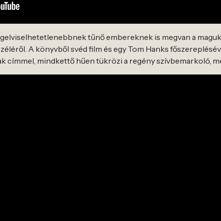
 legelviselhetetlenebbnek tűnő embereknek is megvan a maguk 
széléről. A könyvből svéd film és egy Tom Hanks főszereplésév
nak címmel, mindkettő hűen tükrözi a regény szívbemarkoló, mé