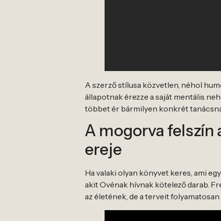
A szerző stílusa közvetlen, néhol hu
állapotnak érezze a saját mentális n
többet ér bármilyen konkrét tanácsná
A mogorva felszín 
ereje
Ha valaki olyan könyvet keres, ami eg
akit Ovénak hívnak kötelező darab. Fr
az életének, de a terveit folyamatosa