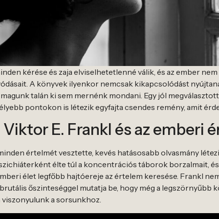
inden kérése és zaja elviselhetetlenné válik, és az ember ne
ívódásait. A könyvek ilyenkor nemcsak kikapcsolódást nyújtan
i magunk talán ki sem mernénk mondani. Egy jól megválasztot
élyebb pontokon is létezik egyfajta csendes remény, amit érd
: Viktor E. Frankl és az emberi
minden értelmét vesztette, kevés hatásosabb olvasmány létezi
szichiáterként élte túl a koncentrációs táborok borzalmait, és
 emberi élet legfőbb hajtóereje az értelem keresése. Frankl ne
tt brutális őszinteséggel mutatja be, hogy még a legszörnyűb
 viszonyulunk a sorsunkhoz.