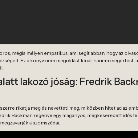
moros, mégis mélyen empatikus, ami segít abban, hogy az olv
ehézségeit. Ez a könyv nem megoldást kínál, hanem megértést,
l.
alatt lakozó jóság: Fredrik Ba
yszerre ríkatja meg és nevetteti meg, miközben hitet ad az e
edrik Backman regénye egy magányos, megkeseredett idős férfi
n megzavarják a szomszédai.