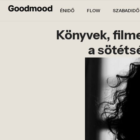
ÉNIDŐ
FLOW
SZABADIDŐ
Könyvek, film
a sötéts