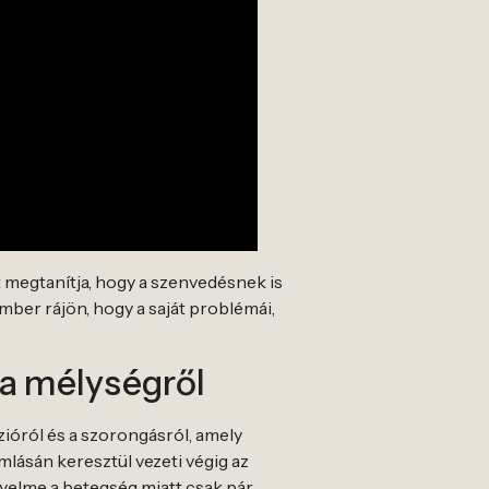
t megtanítja, hogy a szenvedésnek is
mber rájön, hogy a saját problémái,
 a mélységről
ióról és a szorongásról, amely
lásán keresztül vezeti végig az
igyelme a betegség miatt csak pár