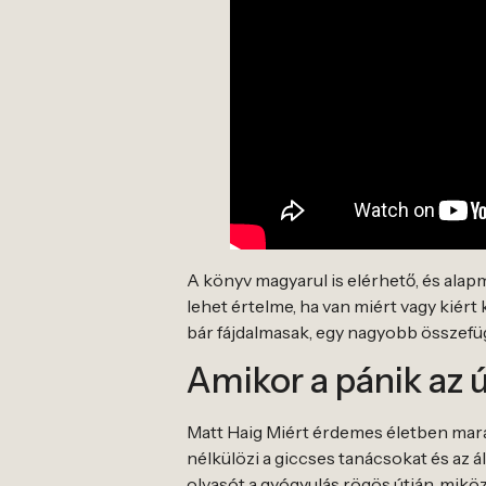
A könyv magyarul is elérhető, és alap
lehet értelme, ha van miért vagy kiér
bár fájdalmasak, egy nagyobb összef
Amikor a pánik az 
Matt Haig Miért érdemes életben mara
nélkülözi a giccses tanácsokat és az 
olvasót a gyógyulás rögös útján, miköz