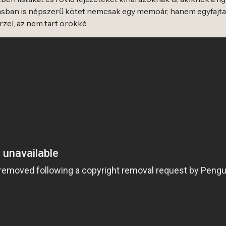
tásban is népszerű kötet nemcsak egy memoár, hanem egyfajt
zel, az nem tart örökké.