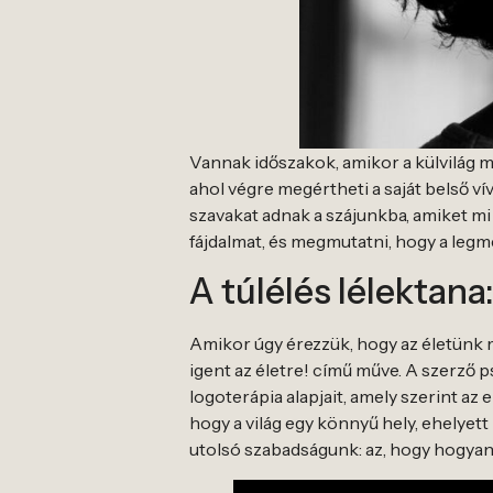
Vannak időszakok, amikor a külvilág m
ahol végre megértheti a saját belső v
szavakat adnak a szájunkba, amiket m
fájdalmat, és megmutatni, hogy a legm
A túlélés lélektana
Amikor úgy érezzük, hogy az életünk 
igent az életre! című műve. A szerző p
logoterápia alapjait, amely szerint az
hogy a világ egy könnyű hely, ehelye
utolsó szabadságunk: az, hogy hogyan