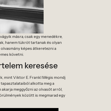
m vágyik másra, csak egy menedékre,
ak, hanem tükröt tartanak és olyan
t olvasmány képes átkeretezni a
emes követni.
 értelem keresése
k, mint Viktor E. Frankl Mégis mondj
 tapasztalataiból alkotta meg a
m akarja meggyőzni az olvasót arról,
b körülmények között is megmarad egy