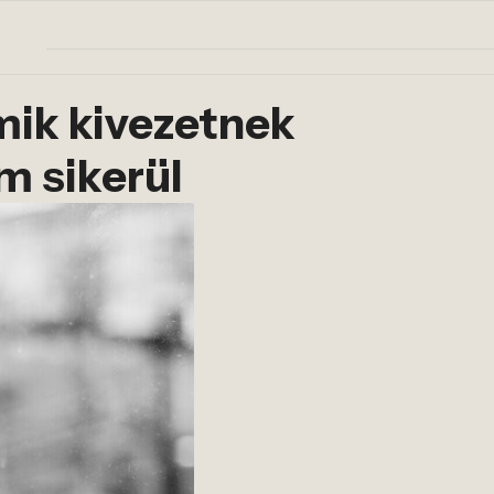
mik kivezetnek
m sikerül