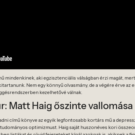
mű mindenkinek, aki egzisztenciális válságban érzi magát, mer
t kitartanunk. Nem egy könnyű olvasmány, de a végére érve az e
üggésrendszerben kezelhetővé válnak.
úr: Matt Haig őszinte vallomása
dni című könyve az egyik legfontosabb kortárs mű a depressz
áltudományos optimizmust. Haig saját huszonéves kori összeom
ben listákat és rövid fejezeteket kínál azoknak is, akiknek a f