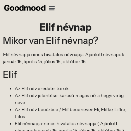
Elif névnap
Mikor van Elif névnap?
Elif névnapja nincs hivatalos névnapja. Ajánlottnévnapok
január 15., április 15., július 15., október 15.
Elif
Az Elif név eredete: török
Az Elif név jelentése: karcsú, magas nő, a hegyi virág
neve
Az Elif név becézése / Elif becenevei: Eli, Elifke, Lifke,
Lifus
Elif névnapja: nincs hivatalos névnapja ( Ajánlott
névnapok: január 15., április 15., július 15., október 15. )