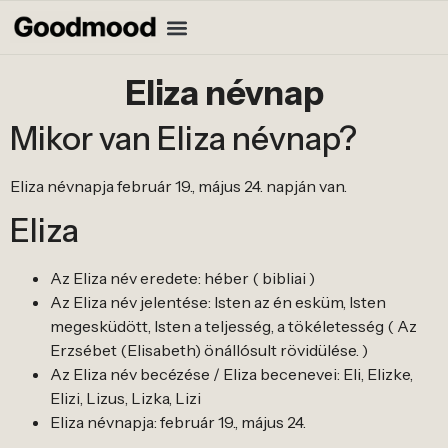
Eliza névnap
Mikor van Eliza névnap?
Eliza névnapja február 19., május 24. napján van.
Eliza
Az Eliza név eredete: héber ( bibliai )
Az Eliza név jelentése: Isten az én esküm, Isten
megesküdött, Isten a teljesség, a tökéletesség ( Az
Erzsébet (Elisabeth) önállósult rövidülése. )
Az Eliza név becézése / Eliza becenevei: Eli, Elizke,
Elizi, Lizus, Lizka, Lizi
Eliza névnapja: február 19., május 24.