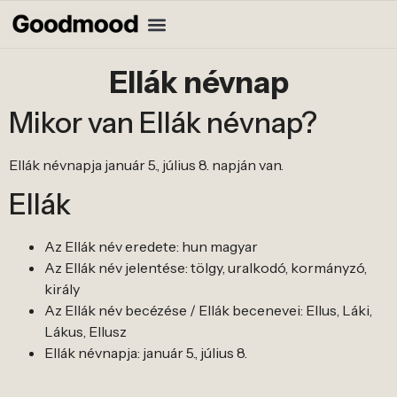
Ellák névnap
Mikor van Ellák névnap?
Ellák névnapja január 5., július 8. napján van.
Ellák
Az Ellák név eredete: hun magyar
Az Ellák név jelentése: tölgy, uralkodó, kormányzó,
király
Az Ellák név becézése / Ellák becenevei: Ellus, Láki,
Lákus, Ellusz
Ellák névnapja: január 5., július 8.