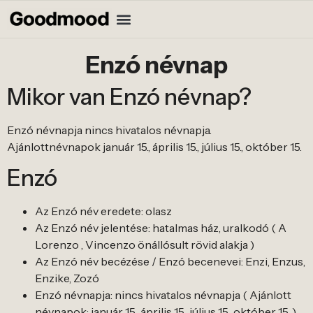
Enzó névnap
Mikor van Enzó névnap?
Enzó névnapja nincs hivatalos névnapja.
Ajánlottnévnapok január 15., április 15., július 15., október 15.
Enzó
Az Enzó név eredete: olasz
Az Enzó név jelentése: hatalmas ház, uralkodó ( A
Lorenzo , Vincenzo önállósult rövid alakja )
Az Enzó név becézése / Enzó becenevei: Enzi, Enzus,
Enzike, Zozó
Enzó névnapja: nincs hivatalos névnapja ( Ajánlott
névnapok: január 15., április 15., július 15., október 15. )