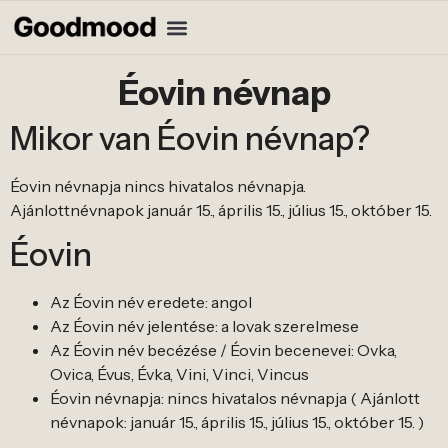
Éovin névnap
Mikor van Éovin névnap?
Éovin névnapja nincs hivatalos névnapja.
Ajánlottnévnapok január 15., április 15., július 15., október 15.
Éovin
Az Éovin név eredete: angol
Az Éovin név jelentése: a lovak szerelmese
Az Éovin név becézése / Éovin becenevei: Ovka,
Ovica, Évus, Évka, Vini, Vinci, Vincus
Éovin névnapja: nincs hivatalos névnapja ( Ajánlott
névnapok: január 15., április 15., július 15., október 15. )