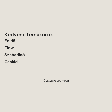
Kedvenc témakörök
Énidő
Flow
Szabadidő
Család
© 2026 Goodmood