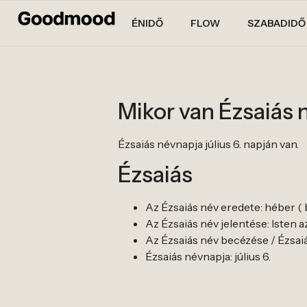
ÉNIDŐ
FLOW
SZABADIDŐ
Mikor van Ézsaiás
Ézsaiás névnapja július 6. napján van.
Ézsaiás
Az Ézsaiás név eredete: héber ( b
Az Ézsaiás név jelentése: Isten 
Az Ézsaiás név becézése / Ézsaiás
Ézsaiás névnapja: július 6.