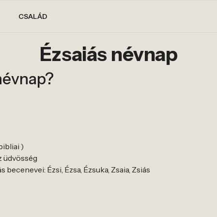
CSALÁD
Ézsaiás névnap
 névnap?
ibliai )
az üdvösség
 becenevei: Ézsi, Ézsa, Ézsuka, Zsaia, Zsiás