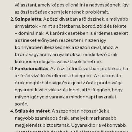
választani, amely képes ellenállni a nedvességnek, így
az őszi esőzések sem jelentenek problémát.
Színpaletta
: Az őszi divatban a földszínek, a mélyebb
árnyalatok – mint a sötétbarna, bordó, zöld és fekete
– dominálnak. A karórák esetében is érdemes ezeket
a színeket előnyben részesíteni, hiszen így
könnyebben illeszkednek a szezon divatjához. A
bronz vagy arany árnyalatokkal rendelkező órák
különösen elegáns választások lehetnek.
Funkcionalitás
: Az őszi-téli időszakban praktikus, ha
az órád vízálló, és ellenáll a hidegnek. Az automata
órák megbízhatósága és a quartz órák pontossága
egyaránt kiváló választás lehet, attól függően, hogy
milyen igényeid vannak a mindennapi használat
során.
Stílus és méret
: A szezonban népszerűek a
nagyobb számlapos órák, amelyek markánsabb
megjelenést biztosítanak. Ugyanakkor a vékonyabb,