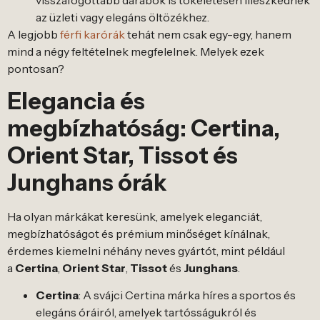
visszafogottabb darabok is tökéletesen illeszkednek
az üzleti vagy elegáns öltözékhez.
A legjobb
férfi karórák
tehát nem csak egy-egy, hanem
mind a négy feltételnek megfelelnek. Melyek ezek
pontosan?
Elegancia és
megbízhatóság: Certina,
Orient Star, Tissot és
Junghans órák
Ha olyan márkákat keresünk, amelyek eleganciát,
megbízhatóságot és prémium minőséget kínálnak,
érdemes kiemelni néhány neves gyártót, mint például
a
Certina
,
Orient Star
,
Tissot
és
Junghans
.
Certina
: A svájci Certina márka híres a sportos és
elegáns óráiról, amelyek tartósságukról és