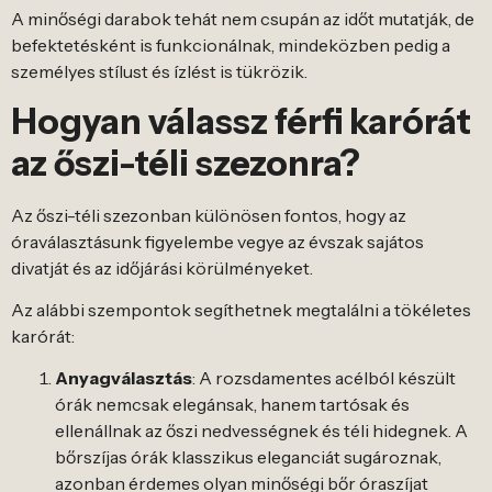
A minőségi darabok tehát nem csupán az időt mutatják, de
befektetésként is funkcionálnak, mindeközben pedig a
személyes stílust és ízlést is tükrözik.
Hogyan válassz férfi karórát
az őszi-téli szezonra?
Az őszi-téli szezonban különösen fontos, hogy az
óraválasztásunk figyelembe vegye az évszak sajátos
divatját és az időjárási körülményeket.
Az alábbi szempontok segíthetnek megtalálni a tökéletes
karórát:
Anyagválasztás
: A rozsdamentes acélból készült
órák nemcsak elegánsak, hanem tartósak és
ellenállnak az őszi nedvességnek és téli hidegnek. A
bőrszíjas órák klasszikus eleganciát sugároznak,
azonban érdemes olyan minőségi bőr óraszíjat