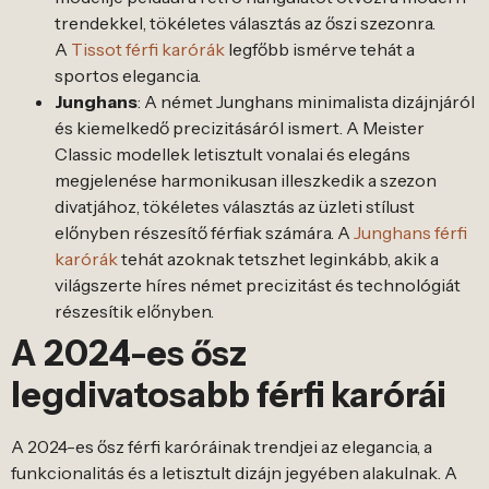
trendekkel, tökéletes választás az őszi szezonra.
A
Tissot férfi karórák
legfőbb ismérve tehát a
sportos elegancia.
Junghans
: A német Junghans minimalista dizájnjáról
és kiemelkedő precizitásáról ismert. A Meister
Classic modellek letisztult vonalai és elegáns
megjelenése harmonikusan illeszkedik a szezon
divatjához, tökéletes választás az üzleti stílust
előnyben részesítő férfiak számára. A
Junghans férfi
karórák
tehát azoknak tetszhet leginkább, akik a
világszerte híres német precizitást és technológiát
részesítik előnyben.
A 2024-es ősz
legdivatosabb férfi karórái
A 2024-es ősz férfi karóráinak trendjei az elegancia, a
funkcionalitás és a letisztult dizájn jegyében alakulnak. A