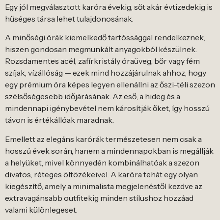
Egy jól megválasztott karóra évekig, sőt akár évtizedekig is
hűséges társa lehet tulajdonosának.
A minőségi órák kiemelkedő tartóssággal rendelkeznek,
hiszen gondosan megmunkált anyagokból készülnek.
Rozsdamentes acél, zafírkristály óraüveg, bőr vagy fém
szíjak, vízállóság — ezek mind hozzájárulnak ahhoz, hogy
egy prémium óra képes legyen ellenállni az őszi-téli szezon
szélsőségesebb időjárásának. Az eső, a hideg és a
mindennapi igénybevétel nem károsítják őket, így hosszú
távon is értékállóak maradnak.
Emellett az elegáns karórák természetesen nem csak a
hosszú évek során, hanem a mindennapokban is megállják
a helyüket, mivel könnyedén kombinálhatóak a szezon
divatos, réteges öltözékeivel. A karóra tehát egy olyan
kiegészítő, amely a minimalista megjelenéstől kezdve az
extravagánsabb outfitekig minden stílushoz hozzáad
valami különlegeset.