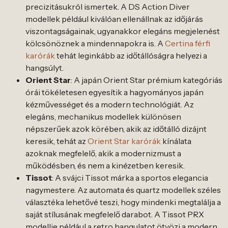
precizitásukról ismertek. A DS Action Diver
modellek például kiválóan ellenállnak az időjárás
viszontagságainak, ugyanakkor elegáns megjelenést
kölcsönöznek a mindennapokra is. A
Certina férfi
karórák
tehát leginkább az időtállóságra helyezi a
hangsúlyt.
Orient Star
: A japán Orient Star prémium kategóriás
órái tökéletesen egyesítik a hagyományos japán
kézművességet és a modern technológiát. Az
elegáns, mechanikus modellek különösen
népszerűek azok körében, akik az időtálló dizájnt
keresik, tehát az
Orient Star karórák
kínálata
azoknak megfelelő, akik a modernizmust a
működésben, és nem a kinézetben keresik.
Tissot
: A svájci Tissot márka a sportos elegancia
nagymestere. Az automata és quartz modellek széles
választéka lehetővé teszi, hogy mindenki megtalálja a
saját stílusának megfelelő darabot. A Tissot PRX
modellje például a retro hangulatot ötvözi a modern