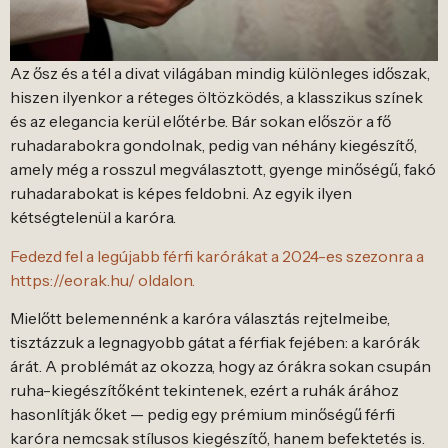
Az ősz és a tél a divat világában mindig különleges időszak,
hiszen ilyenkor a réteges öltözködés, a klasszikus színek
és az elegancia kerül előtérbe. Bár sokan először a fő
ruhadarabokra gondolnak, pedig van néhány kiegészítő,
amely még a rosszul megválasztott, gyenge minőségű, fakó
ruhadarabokat is képes feldobni. Az egyik ilyen
kétségtelenül a karóra.
Fedezd fel a legújabb férfi karórákat a 2024-es szezonra a
https://eorak.hu/ oldalon.
Mielőtt belemennénk a karóra választás rejtelmeibe,
tisztázzuk a legnagyobb gátat a férfiak fejében: a karórák
árát. A problémát az okozza, hogy az órákra sokan csupán
ruha-kiegészítőként tekintenek, ezért a ruhák árához
hasonlítják őket — pedig egy prémium minőségű férfi
karóra nemcsak stílusos kiegészítő, hanem befektetés is.