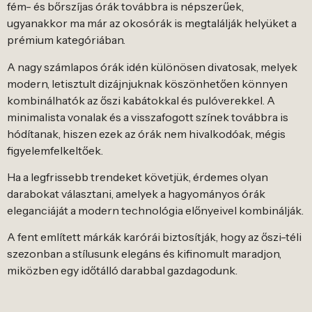
fém- és bőrszíjas órák továbbra is népszerűek,
ugyanakkor ma már az okosórák is megtalálják helyüket a
prémium kategóriában.
A nagy számlapos órák idén különösen divatosak, melyek
modern, letisztult dizájnjuknak köszönhetően könnyen
kombinálhatók az őszi kabátokkal és pulóverekkel. A
minimalista vonalak és a visszafogott színek továbbra is
hódítanak, hiszen ezek az órák nem hivalkodóak, mégis
figyelemfelkeltőek.
Ha a legfrissebb trendeket követjük, érdemes olyan
darabokat választani, amelyek a hagyományos órák
eleganciáját a modern technológia előnyeivel kombinálják.
A fent említett márkák karórái biztosítják, hogy az őszi-téli
szezonban a stílusunk elegáns és kifinomult maradjon,
miközben egy időtálló darabbal gazdagodunk.