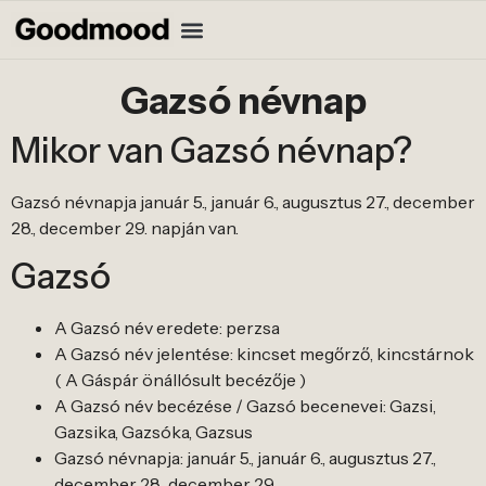
Gazsó névnap
Mikor van Gazsó névnap?
Gazsó névnapja január 5., január 6., augusztus 27., december
28., december 29. napján van.
Gazsó
A Gazsó név eredete: perzsa
A Gazsó név jelentése: kincset megőrző, kincstárnok
( A Gáspár önállósult becézője )
A Gazsó név becézése / Gazsó becenevei: Gazsi,
Gazsika, Gazsóka, Gazsus
Gazsó névnapja: január 5., január 6., augusztus 27.,
december 28., december 29.