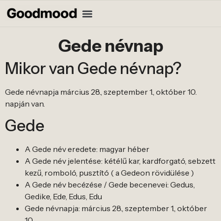
Gede névnap
Mikor van Gede névnap?
Gede névnapja március 28., szeptember 1., október 10.
napján van.
Gede
A Gede név eredete: magyar héber
A Gede név jelentése: kétélű kar, kardforgató, sebzett
kezű, romboló, pusztító ( a Gedeon rövidülése )
A Gede név becézése / Gede becenevei: Gedus,
Gedike, Ede, Edus, Edu
Gede névnapja: március 28., szeptember 1., október
10.