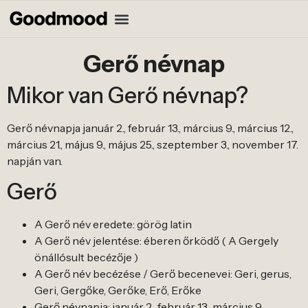
Gerő névnap
Mikor van Gerő névnap?
Gerő névnapja január 2., február 13., március 9., március 12.,
március 21., május 9., május 25., szeptember 3., november 17.
napján van.
Gerő
A Gerő név eredete: görög latin
A Gerő név jelentése: éberen őrködő ( A Gergely
önállósult becézője )
A Gerő név becézése / Gerő becenevei: Geri, gerus,
Geri, Gergőke, Gerőke, Erő, Erőke
Gerő névnapja: január 2., február 13., március 9.,