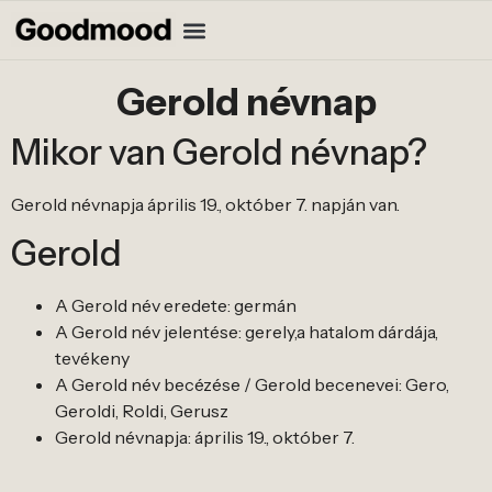
Gerold névnap
Mikor van Gerold névnap?
Gerold névnapja április 19., október 7. napján van.
Gerold
A Gerold név eredete: germán
A Gerold név jelentése: gerely,a hatalom dárdája,
tevékeny
A Gerold név becézése / Gerold becenevei: Gero,
Geroldi, Roldi, Gerusz
Gerold névnapja: április 19., október 7.