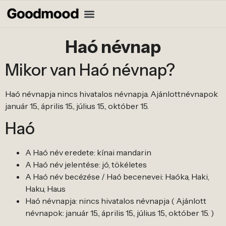
Haó névnap
Mikor van Haó névnap?
Haó névnapja nincs hivatalos névnapja. Ajánlottnévnapok
január 15., április 15., július 15., október 15.
Haó
A Haó név eredete: kínai mandarin
A Haó név jelentése: jó, tökéletes
A Haó név becézése / Haó becenevei: Haóka, Haki,
Haku, Haus
Haó névnapja: nincs hivatalos névnapja ( Ajánlott
névnapok: január 15., április 15., július 15., október 15. )