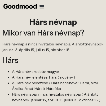
Hárs névnap
Mikor van Hárs névnap?
Hárs névnapja nincs hivatalos névnapja. Ajánlottnévnapok
január 15., április 15., július 15., október 15.
Hárs
A Hárs név eredete: magyar
A Hárs név jelentése: hárs ( növény )
A Hárs név becézése / Hárs becenevei: Hársi, Ársi,
Ársika, Ársó, Hársó, Hársóka
Hárs névnapja: nincs hivatalos névnapja ( Ajánlott
névnapok: január 15., április 15., július 15., október 15. )