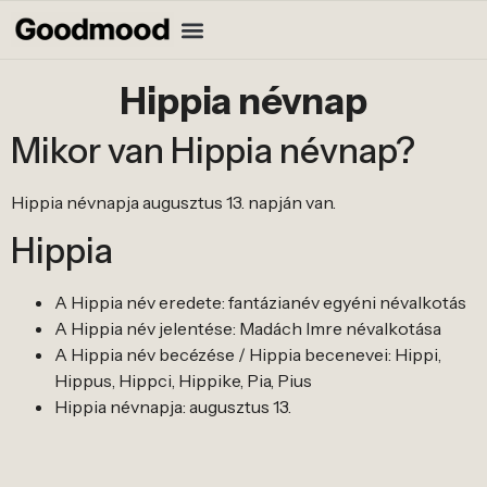
Hippia névnap
Mikor van Hippia névnap?
Hippia névnapja augusztus 13. napján van.
Hippia
A Hippia név eredete: fantázianév egyéni névalkotás
A Hippia név jelentése: Madách Imre névalkotása
A Hippia név becézése / Hippia becenevei: Hippi,
Hippus, Hippci, Hippike, Pia, Pius
Hippia névnapja: augusztus 13.