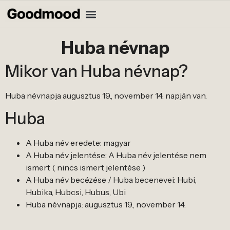
Huba névnap
Mikor van Huba névnap?
Huba névnapja augusztus 19., november 14. napján van.
Huba
A Huba név eredete: magyar
A Huba név jelentése: A Huba név jelentése nem
ismert ( nincs ismert jelentése )
A Huba név becézése / Huba becenevei: Hubi,
Hubika, Hubcsi, Hubus, Ubi
Huba névnapja: augusztus 19., november 14.