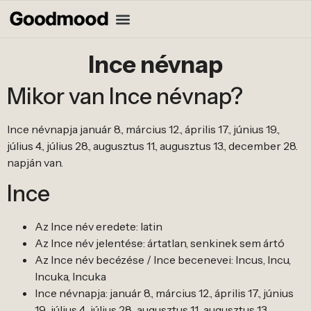
Ince névnap
Mikor van Ince névnap?
Ince névnapja január 8., március 12., április 17., június 19.,
július 4., július 28., augusztus 11., augusztus 13., december 28.
napján van.
Ince
Az Ince név eredete: latin
Az Ince név jelentése: ártatlan, senkinek sem ártó
Az Ince név becézése / Ince becenevei: Incus, Incu,
Incuka, Incuka
Ince névnapja: január 8., március 12., április 17., június
19., július 4., július 28., augusztus 11., augusztus 13.,