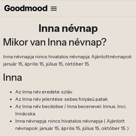
Inna névnap
Mikor van Inna névnap?
Inna névnapja nincs hivatalos névnapja. Ajánlottnévnapok
január 15., április 15., július 15., október 15.
Inna
Az Inna név eredete: szláv
Az Inna név jelentése: sebes folyású patak
Az Inna név becézése / Inna becenevei: Innus, Inci,
Innácska
Inna névnapja: nincs hivatalos névnapja ( Ajánlott
névnapok: január 15., április 15., július 15., október 15. )