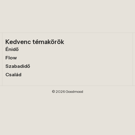
Kedvenc témakörök
Énidő
Flow
Szabadidő
Család
© 2026 Goodmood