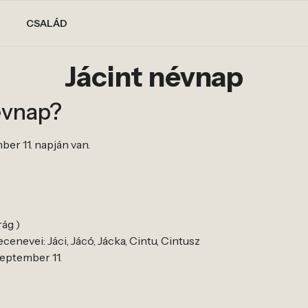
CSALÁD
Jácint névnap
évnap?
ber 11. napján van.
rág )
cenevei: Jáci, Jácó, Jácka, Cintu, Cintusz
zeptember 11.