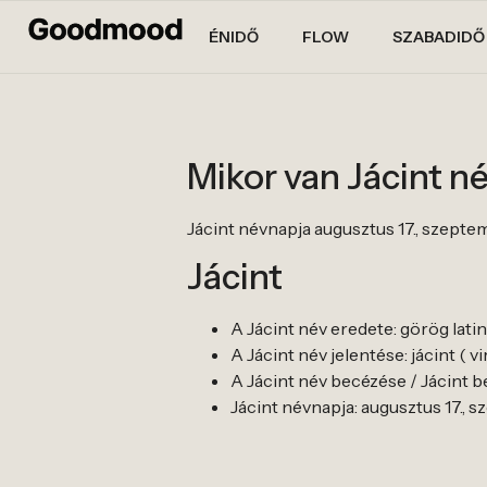
ÉNIDŐ
FLOW
SZABADIDŐ
Mikor van Jácint n
Jácint névnapja augusztus 17., szeptem
Jácint
A Jácint név eredete: görög latin
A Jácint név jelentése: jácint ( vi
A Jácint név becézése / Jácint be
Jácint névnapja: augusztus 17., s