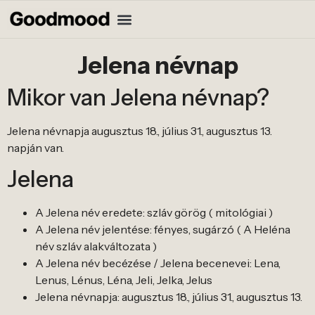
Jelena névnap
Mikor van Jelena névnap?
Jelena névnapja augusztus 18., július 31., augusztus 13.
napján van.
Jelena
A Jelena név eredete: szláv görög ( mitológiai )
A Jelena név jelentése: fényes, sugárzó ( A Heléna
név szláv alakváltozata )
A Jelena név becézése / Jelena becenevei: Lena,
Lenus, Lénus, Léna, Jeli, Jelka, Jelus
Jelena névnapja: augusztus 18., július 31., augusztus 13.