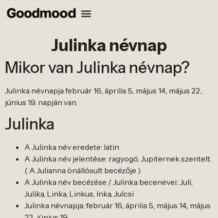
Julinka névnap
Mikor van Julinka névnap?
Julinka névnapja február 16., április 5., május 14., május 22.,
június 19. napján van.
Julinka
A Julinka név eredete: latin
A Julinka név jelentése: ragyogó, Jupiternek szentelt.
( A Julianna önállósult becézője )
A Julinka név becézése / Julinka becenevei: Juli,
Julika, Linka, Linkus, Inka, Julcsi
Julinka névnapja: február 16., április 5., május 14., május
22., június 19.