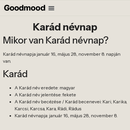
Karád névnap
Mikor van Karád névnap?
Karád névnapja január 16., május 28., november 8. napján
van.
Karád
A Karád név eredete: magyar
A Karád név jelentése: fekete
A Karád név becézése / Karád becenevei: Kari, Karika,
Karcsi, Karcsa, Kara, Rádi, Rádus
Karád névnapja: január 16., május 28., november 8.