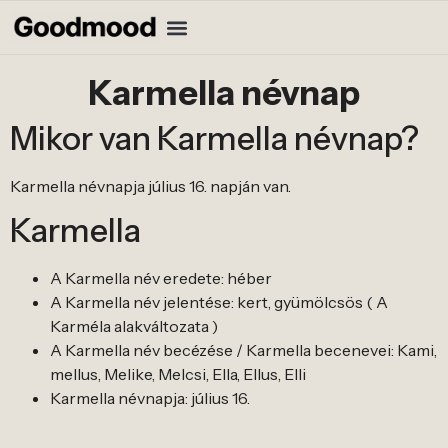
Karmella névnap
Mikor van Karmella névnap?
Karmella névnapja július 16. napján van.
Karmella
A Karmella név eredete: héber
A Karmella név jelentése: kert, gyümölcsös ( A
Karméla alakváltozata )
A Karmella név becézése / Karmella becenevei: Kami,
mellus, Melike, Melcsi, Ella, Ellus, Elli
Karmella névnapja: július 16.