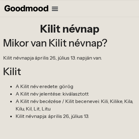
Kilit névnap
Mikor van Kilit névnap?
Kilit névnapja április 26., július 13. napján van.
Kilit
A Kilit név eredete: görög
A Kilit név jelentése: kiválasztott
A Kilit név becézése / Kilit becenevei: Kili, Kilike, Kila,
Kilu, Kil, Lit, Litu
Kilit névnapja: április 26., július 13.