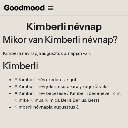
Kimberli névnap
Mikor van Kimberli névnap?
Kimberli névnapja augusztus 3. napján van.
Kimberli
A Kimberli név eredete: angol
A Kimberli név jelentése: a király rétjéről való
A Kimberli név becézése / Kimberli becenevei: Kim,
Kimike, Kimus, Kimica, Berli, Berlus, Berri
Kimberli névnapja: augusztus 3.