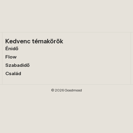
Kedvenc témakörök
Énidő
Flow
Szabadidő
Család
© 2026 Goodmood