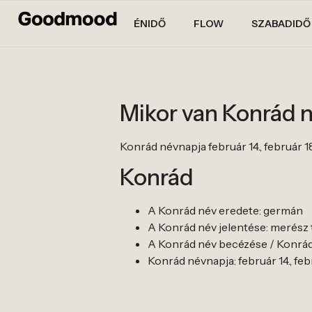
ÉNIDŐ
FLOW
SZABADIDŐ
Mikor van Konrád 
Konrád névnapja február 14., február 18.,
Konrád
A Konrád név eredete: germán
A Konrád név jelentése: merész
A Konrád név becézése / Konrád 
Konrád névnapja: február 14., februá