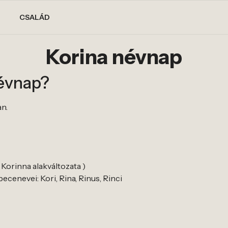
CSALÁD
Korina névnap
névnap?
an.
 Korinna alakváltozata )
ecenevei: Kori, Rina, Rinus, Rinci