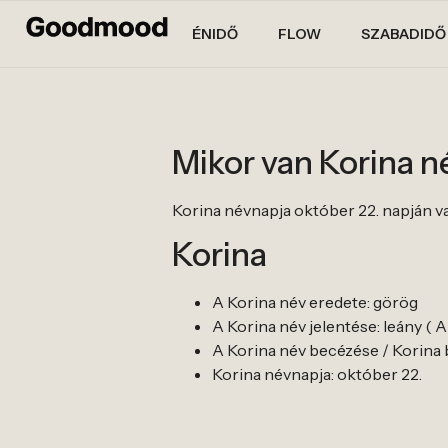
ÉNIDŐ
FLOW
SZABADIDŐ
Mikor van Korina 
Korina névnapja október 22. napján v
Korina
A Korina név eredete: görög
A Korina név jelentése: leány ( A
A Korina név becézése / Korina b
Korina névnapja: október 22.