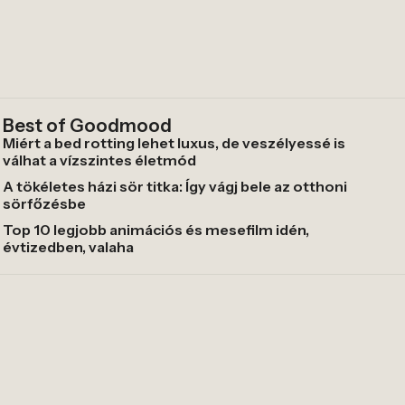
Best of Goodmood
Miért a bed rotting lehet luxus, de veszélyessé is
válhat a vízszintes életmód
A tökéletes házi sör titka: Így vágj bele az otthoni
sörfőzésbe
Top 10 legjobb animációs és mesefilm idén,
évtizedben, valaha