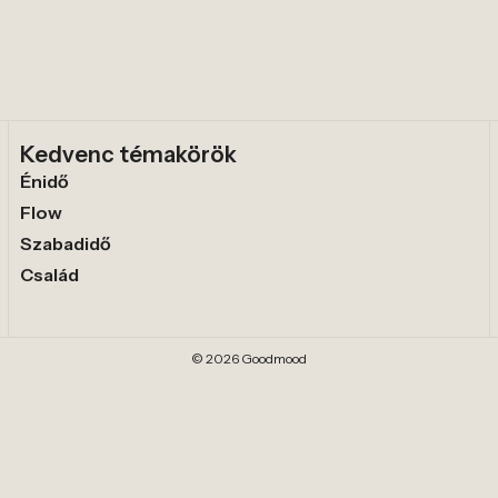
Kedvenc témakörök
Énidő
Flow
Szabadidő
Család
© 2026 Goodmood